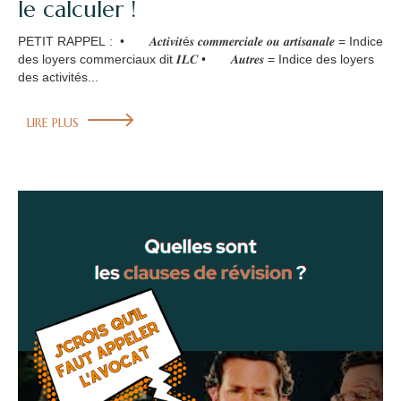
le calculer !
PETIT RAPPEL : • 𝑨𝒄𝒕𝒊𝒗𝒊𝒕é𝒔 𝒄𝒐𝒎𝒎𝒆𝒓𝒄𝒊𝒂𝒍𝒆 𝒐𝒖 𝒂𝒓𝒕𝒊𝒔𝒂𝒏𝒂𝒍𝒆 = Indice
des loyers commerciaux dit 𝑰𝑳𝑪 • 𝑨𝒖𝒕𝒓𝒆𝒔 = Indice des loyers
des activités...
LIRE PLUS