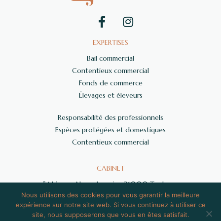
EXPERTISES
Bail commercial
Contentieux commercial
Fonds de commerce
Élevages et éleveurs
Responsabilité des professionnels
Espèces protégées et domestiques
Contentieux commercial
CABINET
54 bis rue Alsace Lorraine 31000 Toulouse
Nous utilisons des cookies pour vous garantir la meilleure
06 59 71 34 72
expérience sur notre site web. Si vous continuez à utiliser ce
contact@grisier-avocat.fr
site, nous supposerons que vous en êtes satisfait.