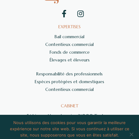
EXPERTISES
Bail commercial
Contentieux commercial
Fonds de commerce
Élevages et éleveurs
Responsabilité des professionnels
Espèces protégées et domestiques
Contentieux commercial
CABINET
54 bis rue Alsace Lorraine 31000 Toulouse
Nous utilisons des cookies pour vous garantir la meilleure
06 59 71 34 72
expérience sur notre site web. Si vous continuez à utiliser ce
contact@grisier-avocat.fr
site, nous supposerons que vous en êtes satisfait.