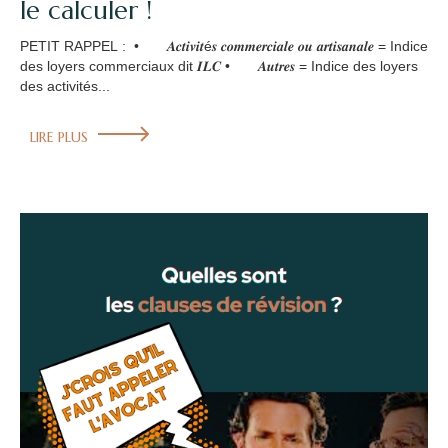
le calculer !
PETIT RAPPEL : • 𝑨𝒄𝒕𝒊𝒗𝒊𝒕é𝒔 𝒄𝒐𝒎𝒎𝒆𝒓𝒄𝒊𝒂𝒍𝒆 𝒐𝒖 𝒂𝒓𝒕𝒊𝒔𝒂𝒏𝒂𝒍𝒆 = Indice
des loyers commerciaux dit 𝑰𝑳𝑪 • 𝑨𝒖𝒕𝒓𝒆𝒔 = Indice des loyers
des activités...
LIRE PLUS