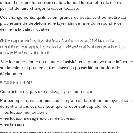
obtient la propriété améliore naturellement le bien et parfois cela
permet de faire changer la valeur locative.
Ces changements, qu’ils soient grands ou petits, vont permettre au
propriétaire de déplafonner le loyer afin de faire correspondre ce
dernier à la valeur locative.
❹ 𝕃𝕠𝕣𝕤𝕢𝕦𝕖 𝕧𝕠𝕥𝕣𝕖 𝕝𝕠𝕔𝕒𝕥𝕒𝕚𝕣𝕖 𝕒𝕛𝕠𝕦𝕥𝕖 𝕦𝕟𝕖 𝕒𝕔𝕥𝕚𝕧𝕚𝕥é 𝕠𝕦 𝕝𝕒
𝕞𝕠𝕕𝕚𝕗𝕚𝕖 : 𝕠𝕟 𝕒𝕡𝕡𝕖𝕝𝕝𝕖 𝕔𝕖𝕝𝕒 𝕝𝕒 « 𝕕é𝕤𝕡é𝕔𝕚𝕒𝕝𝕚𝕤𝕒𝕥𝕚𝕠𝕟 𝕡𝕒𝕣𝕥𝕚𝕖𝕝𝕝𝕖 »
𝕠𝕦 « 𝕡𝕝é𝕟𝕚è𝕣𝕖 » 𝕕𝕦 𝕓𝕒𝕚𝕝.
Si le locataire ajoute ou change d’activité, cela peut avoir une influence
sur la valeur et pour cela, il est laissé la possibilité au bailleur de
déplafonner.
!! 𝔸𝕋𝕋𝔼ℕ𝕋𝕀𝕆ℕ !!
Cette liste n’est pas exhaustive, il y a d’autres cas !
Par exemple, dans certains cas, il n’y a pas de plafond au loyer, il suffit
de rentrer dans ces cas pour que le loyer soit déplafonné :
– les locaux monovalents
– les locaux à usage exclusif de bureaux
– les terrains