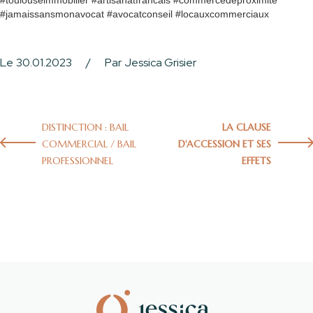
#toulouseimmobilier #artisanatfrancais #commercedeproximite
#jamaissansmonavocat #avocatconseil #locauxcommerciaux
Le
30.01.2023
/
Par
Jessica Grisier
DISTINCTION : BAIL
LA CLAUSE
COMMERCIAL / BAIL
D'ACCESSION ET SES
PROFESSIONNEL
EFFETS