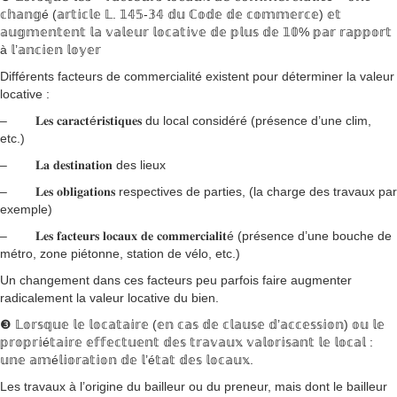
𝕔𝕙𝕒𝕟𝕘é (𝕒𝕣𝕥𝕚𝕔𝕝𝕖 𝕃. 𝟙𝟜𝟝-𝟛𝟜 𝕕𝕦 ℂ𝕠𝕕𝕖 𝕕𝕖 𝕔𝕠𝕞𝕞𝕖𝕣𝕔𝕖) 𝕖𝕥
𝕒𝕦𝕘𝕞𝕖𝕟𝕥𝕖𝕟𝕥 𝕝𝕒 𝕧𝕒𝕝𝕖𝕦𝕣 𝕝𝕠𝕔𝕒𝕥𝕚𝕧𝕖 𝕕𝕖 𝕡𝕝𝕦𝕤 𝕕𝕖 𝟙𝟘% 𝕡𝕒𝕣 𝕣𝕒𝕡𝕡𝕠𝕣𝕥
à 𝕝’𝕒𝕟𝕔𝕚𝕖𝕟 𝕝𝕠𝕪𝕖𝕣
Différents facteurs de commercialité existent pour déterminer la valeur
locative :
– 𝐋𝐞𝐬 𝐜𝐚𝐫𝐚𝐜𝐭é𝐫𝐢𝐬𝐭𝐢𝐪𝐮𝐞𝐬 du local considéré (présence d’une clim,
etc.)
– 𝐋𝐚 𝐝𝐞𝐬𝐭𝐢𝐧𝐚𝐭𝐢𝐨𝐧 des lieux
– 𝐋𝐞𝐬 𝐨𝐛𝐥𝐢𝐠𝐚𝐭𝐢𝐨𝐧𝐬 respectives de parties, (la charge des travaux par
exemple)
– 𝐋𝐞𝐬 𝐟𝐚𝐜𝐭𝐞𝐮𝐫𝐬 𝐥𝐨𝐜𝐚𝐮𝐱 𝐝𝐞 𝐜𝐨𝐦𝐦𝐞𝐫𝐜𝐢𝐚𝐥𝐢𝐭é (présence d’une bouche de
métro, zone piétonne, station de vélo, etc.)
Un changement dans ces facteurs peu parfois faire augmenter
radicalement la valeur locative du bien.
❸ 𝕃𝕠𝕣𝕤𝕢𝕦𝕖 𝕝𝕖 𝕝𝕠𝕔𝕒𝕥𝕒𝕚𝕣𝕖 (𝕖𝕟 𝕔𝕒𝕤 𝕕𝕖 𝕔𝕝𝕒𝕦𝕤𝕖 𝕕’𝕒𝕔𝕔𝕖𝕤𝕤𝕚𝕠𝕟) 𝕠𝕦 𝕝𝕖
𝕡𝕣𝕠𝕡𝕣𝕚é𝕥𝕒𝕚𝕣𝕖 𝕖𝕗𝕗𝕖𝕔𝕥𝕦𝕖𝕟𝕥 𝕕𝕖𝕤 𝕥𝕣𝕒𝕧𝕒𝕦𝕩 𝕧𝕒𝕝𝕠𝕣𝕚𝕤𝕒𝕟𝕥 𝕝𝕖 𝕝𝕠𝕔𝕒𝕝 :
𝕦𝕟𝕖 𝕒𝕞é𝕝𝕚𝕠𝕣𝕒𝕥𝕚𝕠𝕟 𝕕𝕖 𝕝’é𝕥𝕒𝕥 𝕕𝕖𝕤 𝕝𝕠𝕔𝕒𝕦𝕩.
Les travaux à l’origine du bailleur ou du preneur, mais dont le bailleur