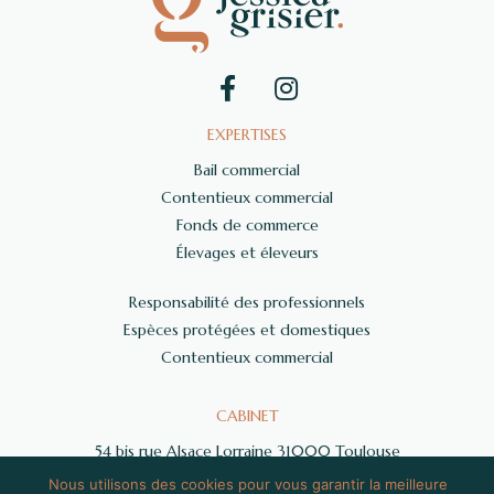
EXPERTISES
Bail commercial
Contentieux commercial
Fonds de commerce
Élevages et éleveurs
Responsabilité des professionnels
Espèces protégées et domestiques
Contentieux commercial
CABINET
54 bis rue Alsace Lorraine 31000 Toulouse
06 59 71 34 72
Nous utilisons des cookies pour vous garantir la meilleure