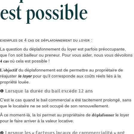
est possible
ᴇxᴇᴍᴘʟᴇs ᴅᴇ 4 ᴄᴀs ᴅᴇ ᴅéᴘʟᴀғᴏɴɴᴇᴍᴇɴᴛ ᴅᴜ ʟᴏʏᴇʀ :
La question du déplafonnement du loyer est parfois préoccupante,
que l’on soit bailleur ou preneur. Pour vous aider, nous vous dévoilons
𝟒 𝐜𝐚𝐬 où cela est possible !
𝐋’𝐨𝐛𝐣𝐞𝐜𝐭𝐢𝐟 du déplafonnement est de permettre au propriétaire de
réajuster 𝙡𝙚 𝙡𝙤𝙮𝙚𝙧 pour qu’il corresponde aux coûts réels liés à la
propriété louée.
❶ 𝕃𝕠𝕣𝕤𝕢𝕦𝕖 𝕝𝕒 𝕕𝕦𝕣é𝕖 𝕕𝕦 𝕓𝕒𝕚𝕝 𝕖𝕩𝕔è𝕕𝕖 𝟙𝟚 𝕒𝕟𝕤
C’est le cas quand le bail commercial a été tacitement prolongé, sans
que le locataire ne se soit occupé de son renouvellement.
À ce moment-là, la loi permet au propriétaire de 𝐝é𝐩𝐥𝐚𝐟𝐨𝐧𝐧𝐞𝐫 le loyer
pour le faire arriver à la valeur locative.
❷ 𝕃𝕠𝕣𝕤𝕢𝕦𝕖 𝕝𝕖𝕤 « 𝕗𝕒𝕔𝕥𝕖𝕦𝕣𝕤 𝕝𝕠𝕔𝕒𝕦𝕩 𝕕𝕖 𝕔𝕠𝕞𝕞𝕖𝕣𝕔𝕚𝕒𝕝𝕚𝕥é » 𝕠𝕟𝕥