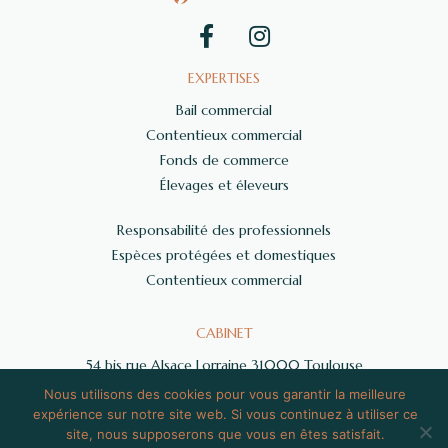
EXPERTISES
Bail commercial
Contentieux commercial
Fonds de commerce
Élevages et éleveurs
Responsabilité des professionnels
Espèces protégées et domestiques
Contentieux commercial
CABINET
54 bis rue Alsace Lorraine 31000 Toulouse
06 59 71 34 72
Nous utilisons des cookies pour vous garantir la meilleure
contact@grisier-avocat.fr
expérience sur notre site web. Si vous continuez à utiliser ce
site, nous supposerons que vous en êtes satisfait.