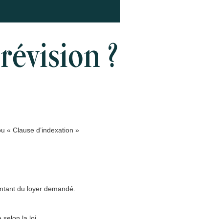
révision ?
ou « Clause d’indexation »
montant du loyer demandé.
 selon la loi.