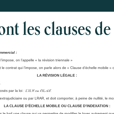
ont les clauses de 
mmercial :
l’impose, on l’appelle « la révision triennale »
le contrat qui l’impose, on parle alors de « Clause d’échelle mobile » 
LA RÉVISION LÉGALE :
.
ar la loi : 𝐿’𝐼𝐿𝒞 𝑜𝓊 𝓁’𝐼𝐿𝒜𝒯.
xtrajudiciaire ou par LRAR, et doit comporter, à peine de nullité, le 
LA CLAUSE D’ÉCHELLE MOBILE OU CLAUSE D’INDEXATION :
s le bail une clause qui va permettre de modifier le loyer autrement que