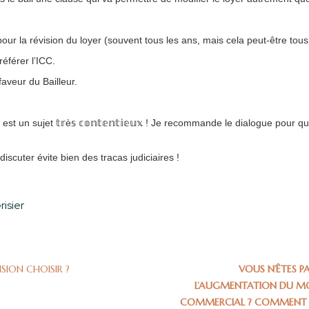
 la révision du loyer (souvent tous les ans, mais cela peut-être tous l
référer l’ICC.
faveur du Bailleur.
t un sujet 𝕥𝕣è𝕤 𝕔𝕠𝕟𝕥𝕖𝕟𝕥𝕚𝕖𝕦𝕩 ! Je recommande le dialogue pour 
discuter évite bien des tracas judiciaires !
risier
ISION CHOISIR ?
VOUS N’ÊTES P
L’AUGMENTATION DU M
COMMERCIAL ? COMMENT BI